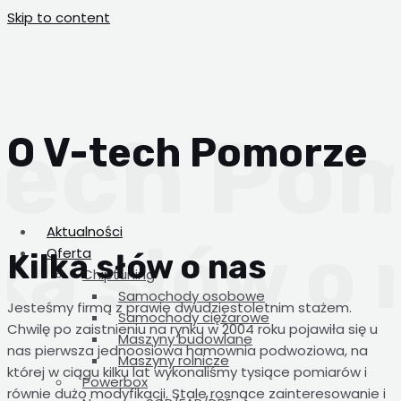
Skip to content
O V-tech Pomorze
Aktualności
Oferta
Kilka słów o nas
Chiptuning
Samochody osobowe
Jesteśmy firmą z prawie dwudziestoletnim stażem.
Samochody ciężarowe
Chwilę po zaistnieniu na rynku w 2004 roku pojawiła się u
Maszyny budowlane
nas pierwsza jednoosiowa hamownia podwoziowa, na
Maszyny rolnicze
której w ciągu kilku lat wykonaliśmy tysiące pomiarów i
Powerbox
równie dużo modyfikacji. Stale rosnące zainteresowanie i