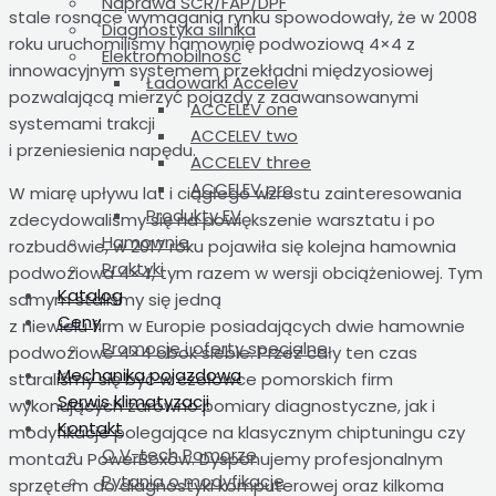
Naprawa SCR/FAP/DPF
stale rosnące wymagania rynku spowodowały, że w 2008
Diagnostyka silnika
roku uruchomiliśmy hamownię podwoziową 4×4 z
Elektromobilność
innowacyjnym systemem przekładni międzyosiowej
Ładowarki Accelev
pozwalającą mierzyć pojazdy z zaawansowanymi
ACCELEV one
systemami trakcji
ACCELEV two
i przeniesienia napędu.
ACCELEV three
ACCELEV pro
W miarę upływu lat i ciągłego wzrostu zainteresowania
Produkty EV
zdecydowaliśmy się na powiększenie warsztatu i po
Hamownie
rozbudowie, w 2017 roku pojawiła się kolejna hamownia
Praktyki
podwoziowa 4×4, tym razem w wersji obciążeniowej. Tym
Katalog
samym staliśmy się jedną
Ceny
z niewielu firm w Europie posiadających dwie hamownie
Promocje i oferty specjalne
podwoziowe 4×4 obok siebie. Przez cały ten czas
Mechanika pojazdowa
staraliśmy się być w czołówce pomorskich firm
Serwis klimatyzacji
wykonujących zarówno pomiary diagnostyczne, jak i
Kontakt
modyfikacje polegające na klasycznym chiptuningu czy
O V-tech Pomorze
montażu PowerBoxów. Dysponujemy profesjonalnym
Pytania o modyfikacje
sprzętem do diagnostyki komputerowej oraz kilkoma