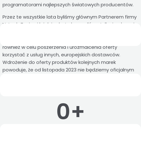
programatorami najlepszych światowych producentów.
Przez te wszystkie lata byliśmy głównym Partnerem firmy
V-tech Tuning i lojalnie dystrybuowaliśmy tylko i wyłącznie
rozwiązania i produkty tej marki. Niemniej chcieliśmy się
rozwijać dalej uczestnicząc w wielu szkoleniach, jak
również w celu poszerzenia i urozmaicenia oferty
korzystać z usług innych, europejskich dostawców.
Wdrożenie do oferty produktów kolejnych marek
powoduje, że od listopada 2023 nie będziemy oficjalnym
Partnerem V-tech Tuning, natomiast bez zmian pełny
asortyment produktów V-tech Tuning pozostaje w naszej
ofercie.
0
+
Wykonanych hamowań