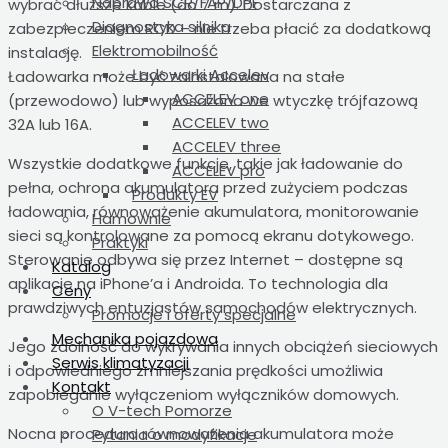
Naprawa SCR/FAP/DPF
wybrać dłuższe kable (do 7 m). Dostarczana z
Diagnostyka silnika
zabezpieczeniem RCD – nie trzeba płacić za dodatkową
Elektromobilność
instalację.
Ładowarki Accelev
Ładowarka może być zainstalowana na stałe
ACCELEV one
(przewodowo) lub wyposażona we wtyczkę trójfazową
ACCELEV two
32A lub 16A.
ACCELEV three
Wszystkie dodatkowe funkcje, takie jak ładowanie do
ACCELEV pro
pełna, ochrona akumulatora przed zużyciem podczas
Produkty EV
ładowania, równoważenie akumulatora, monitorowanie
Hamownie
sieci są kontrolowane za pomocą ekranu dotykowego.
Praktyki
Sterowanie odbywa się przez Internet – dostępne są
Katalog
aplikacje na iPhone’a i Androida. To technologia dla
Ceny
prawdziwych entuzjastów samochodów elektrycznych.
Promocje i oferty specjalne
Mechanika pojazdowa
Jego zdolność do wykrywania innych obciążeń sieciowych
Serwis klimatyzacji
i odpowiedniego zmniejszania prędkości umożliwia
Kontakt
zapobieganie wyłączeniom wyłączników domowych.
O V-tech Pomorze
Nocna procedura równoważenia akumulatora może
Pytania o modyfikacje