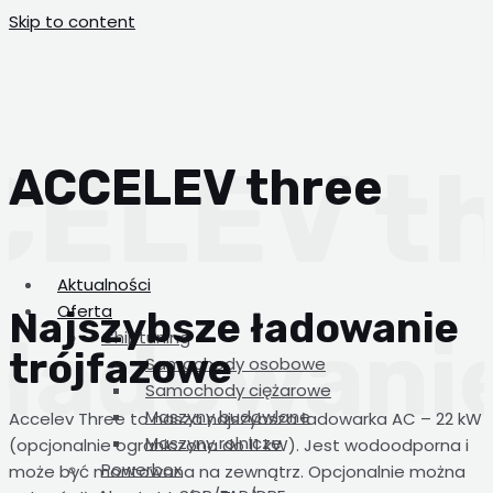
Skip to content
ACCELEV three
Aktualności
Oferta
Najszybsze ładowanie
Chiptuning
trójfazowe
Samochody osobowe
Samochody ciężarowe
Maszyny budowlane
Accelev Three to nasza najszybsza ładowarka AC – 22 kW
Maszyny rolnicze
(opcjonalnie ograniczona do 11 kW). Jest wodoodporna i
Powerbox
może być montowana na zewnątrz. Opcjonalnie można