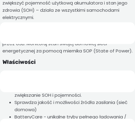
zwiększyć pojemność użytkową akumulatora i stan jego
zdrowia (SOH) – działa ze wszystkimi samochodami
elektrycznymi.
Wybieraj opcje za pomocą wbudowanego ekranu
dotykowego lub aplikacji mobilnej, aktualizuj nowe funkcje
przez USB. Monitoruj stan swojej domowej sieci
energetycznej za pomocą miernika SOP (State of Power).
Właściwości
Monitorowanie sieci - natychmiastowa redukcja
obciążenia po wykryciu przeciążenia sieci
Równoważenie baterii - równoważenie baterii i
zwiększanie SOH i pojemności.
Sprawdza jakość i możliwości źródła zasilania (sieć
domowa)
BatteryCare - unikalne tryby pełnego ładowania /
bez pełnego ładowania
Możliwość aktualizacji - flashowanie najnowszego