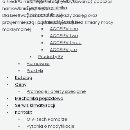
Naprawa SCR/FAP/DPF
a średnia moc regeneracji (odzyskiwania) podczas
Diagnostyka silnika
hamowania jest wyższa.
Elektromobilność
Dla kierowcy oznacza to większy zasięg oraz
Ładowarki Accelev
przyjemniejszą i płynniejszą jazdę bez zmiany mocy
ACCELEV one
maksymalnej.
ACCELEV two
ACCELEV three
ACCELEV pro
Produkty EV
Hamownie
Praktyki
Katalog
Ceny
Promocje i oferty specjalne
Mechanika pojazdowa
Serwis klimatyzacji
Kontakt
O V-tech Pomorze
Pytania o modyfikacje