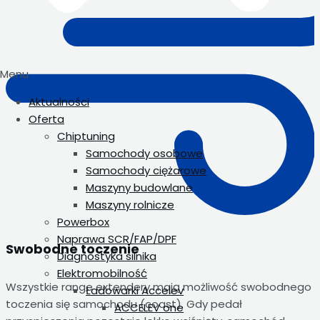
Menu
Aktualności
Oferta
Chiptuning
Samochody osobowe
Samochody ciężarowe
Maszyny budowlane
Maszyny rolnicze
Powerbox
Naprawa SCR/FAP/DPF
Swobodne toczenie
Diagnostyka silnika
Elektromobilność
Wszystkie range extendery mają możliwość swobodnego
Ładowarki Accelev
toczenia się samochodu (coast). Gdy pedał
ACCELEV one