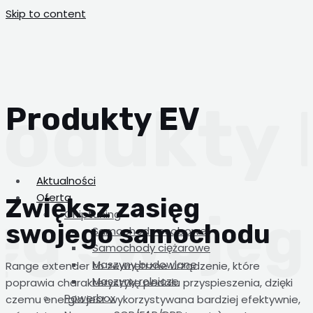
Skip to content
Produkty EV
Aktualności
Oferta
Zwiększ zasięg
Chiptuning
swojego samochodu
Samochody osobowe
Samochody ciężarowe
Maszyny budowlane
Range extender to zewnętrzne urządzenie, które
Maszyny rolnicze
poprawia charakterystykę pedału przyspieszenia, dzięki
Powerbox
czemu energia jest wykorzystywana bardziej efektywnie,