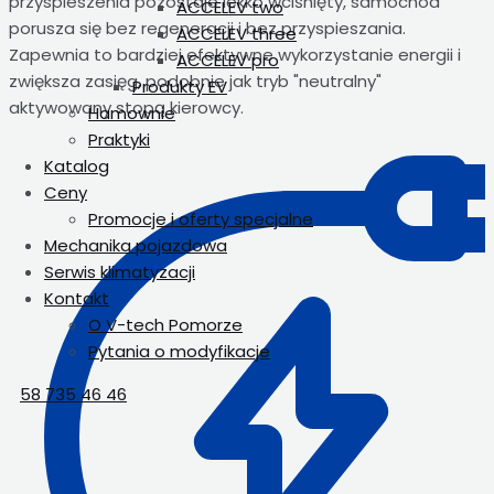
przyspieszenia pozostaje lekko wciśnięty, samochód
ACCELEV two
porusza się bez regeneracji i bez przyspieszania.
ACCELEV three
Zapewnia to bardziej efektywne wykorzystanie energii i
ACCELEV pro
zwiększa zasięg, podobnie jak tryb "neutralny"
Produkty EV
aktywowany stopą kierowcy.
Hamownie
Praktyki
Katalog
Ceny
Promocje i oferty specjalne
Mechanika pojazdowa
Serwis klimatyzacji
Kontakt
O V-tech Pomorze
Pytania o modyfikacje
58 735 46 46