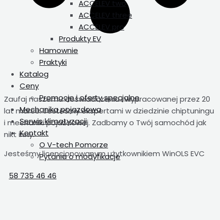
ACCELEV two
ACCELEV three
ACCELEV pro
Produkty EV
Hamownie
Praktyki
Katalog
Ceny
Promocje i oferty specjalne
Zaufaj naszemu doświadczeniu i wypracowanej przez 20
Mechanika pojazdowa
lat marce. Jesteśmy ekspertami w dziedzinie chiptuningu
Serwis klimatyzacji
i mechaniki pojazdowej. Zadbamy o Twój samochód jak
Kontakt
nikt inny.
O V-tech Pomorze
Jesteśmy licencjonowanym użytkownikiem WinOLS EVC
Pytania o modyfikacje
58 735 46 46